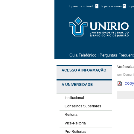
Ir para o conteúdo
1
Ir para o menu
2
Ir 
Guia Telefônico
|
Perguntas Frequen
Você está a
ACESSO À INFORMAÇÃO
por
Comuni
copy
A UNIVERSIDADE
Institucional
Conselhos Superiores
Reitoria
Vice-Reitoria
Pró-Reitorias