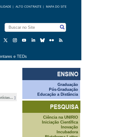
ILIDADE
|
ALTO CONTRASTE |
MAPA DO SITE
ntares e TEDs
Graduação
Pós-Graduação
Educação a Distância
otícias…
Ciência na UNIRIO
Iniciação Científica
Inovação
Incubadora
Plataforma Lattes