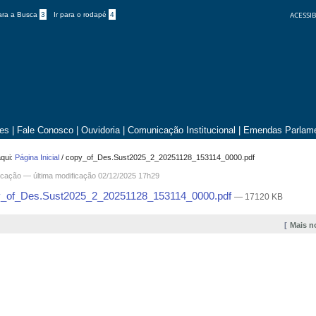
ACESSIB
para a Busca
3
Ir para o rodapé
4
tes
|
Fale Conosco
|
Ouvidoria
|
Comunicação Institucional
|
Emendas Parlame
qui:
Página Inicial
/
copy_of_Des.Sust2025_2_20251128_153114_0000.pdf
cação
—
última modificação
02/12/2025 17h29
_of_Des.Sust2025_2_20251128_153114_0000.pdf
— 17120 KB
Mais n