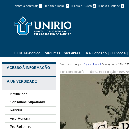
Ir para o conteúdo
1
Ir para o menu
2
Ir para a Busca
3
Ir para o rodapé
4
Guia Telefônico
|
Perguntas Frequentes
|
Fale Conosco
|
Ouvidoria
|
Você está aqui:
Página Inicial
/
copy_of_CORPOS
ACESSO À INFORMAÇÃO
por
Comunicação
—
última modificação
24/06/20
A UNIVERSIDADE
Institucional
Conselhos Superiores
Reitoria
Vice-Reitoria
Pró-Reitorias