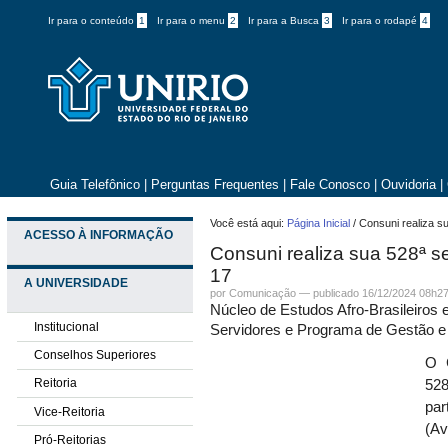
Ir para o conteúdo
1
Ir para o menu
2
Ir para a Busca
3
Ir para o rodapé
4
Guia Telefônico
|
Perguntas Frequentes
|
Fale Conosco
|
Ouvidoria
|
Você está aqui:
Página Inicial
/
Consuni realiza su
ACESSO À INFORMAÇÃO
Consuni realiza sua 528ª se
17
A UNIVERSIDADE
por
Comunicação
—
publicado
16/12/2024 08h2
Núcleo de Estudos Afro-Brasileiros
Institucional
Servidores e Programa de Gestão e
Conselhos Superiores
O C
Reitoria
528
par
Vice-Reitoria
(Av
Pró-Reitorias