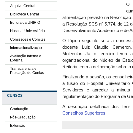
O 
Arquivo Central
qu
Biblioteca Central
alimentação previsto na Resolução 
Editora da UNIRIO
a Resolução SCS nº 5.774, de 12 
Desenvolvimento Acadêmico e de Assi
Hospital Universitário
Comissões e Comitês
O tópico seguinte será a concessã
docente Luiz Claudio Cameron
Internacionalização
Molecular. Já o terceiro tema a
Avaliação Interna e
organizacional do Núcleo de Estud
Externa
Reitoria, com a deliberação sobre o 
Transparência e
Prestação de Contas
Finalizando a sessão, os conselhei
a fusão do Hospital Universitári
Servidores e apreciar a minuta
CURSOS
regulamentação do Programa de G
A descrição detalhada dos itens
Graduação
Conselhos Superiores
.
Pós-Graduação
Extensão