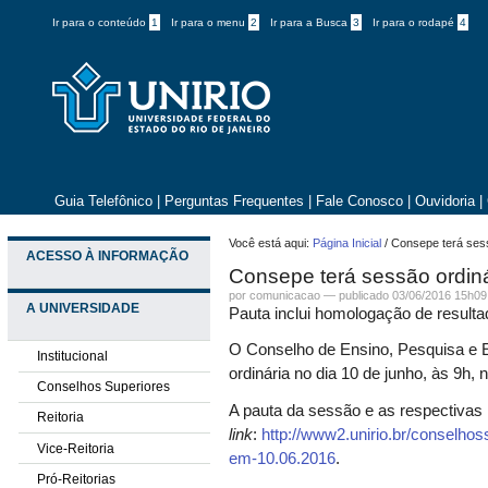
Ir para o conteúdo
1
Ir para o menu
2
Ir para a Busca
3
Ir para o rodapé
4
Guia Telefônico
|
Perguntas Frequentes
|
Fale Conosco
|
Ouvidoria
|
Você está aqui:
Página Inicial
/
Consepe terá sess
ACESSO À INFORMAÇÃO
Consepe terá sessão ordiná
por comunicacao —
publicado
03/06/2016 15h09
A UNIVERSIDADE
Pauta inclui homologação de result
O Conselho de Ensino, Pesquisa e 
Institucional
ordinária
no dia 10 de junho, às 9h, 
Conselhos Superiores
A pauta da sessão e as respectivas
Reitoria
link
:
http://www2.unirio.br/conselh
Vice-Reitoria
em-10.06.2016
.
Pró-Reitorias