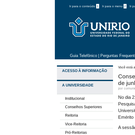
Ir para o conteúdo
1
Ir para o menu
2
Ir 
Guia Telefônico
|
Perguntas Frequen
Você está a
ACESSO À INFORMAÇÃO
Consel
de ju
A UNIVERSIDADE
por comun
No dia 2
Institucional
Pesquis
Conselhos Superiores
Universi
Reitoria
Emérito 
Vice-Reitoria
A sessão
Pró-Reitorias