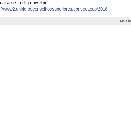
cação está disponível no
p://www2.unirio.br/conselhossuperiores/convocacao/2018
.
Mais n