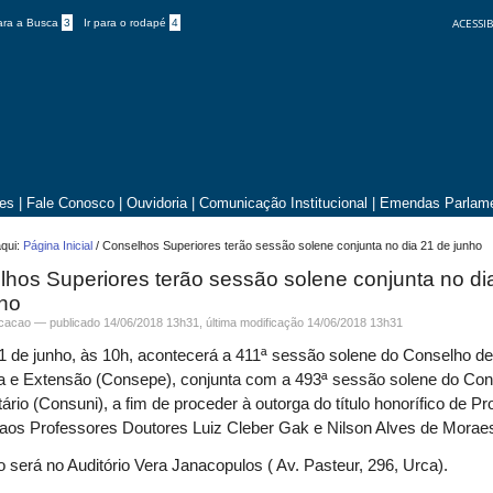
ACESSIB
para a Busca
3
Ir para o rodapé
4
tes
|
Fale Conosco
|
Ouvidoria
|
Comunicação Institucional
|
Emendas Parlame
qui:
Página Inicial
/
Conselhos Superiores terão sessão solene conjunta no dia 21 de junho
hos Superiores terão sessão solene conjunta no di
nho
icacao —
publicado
14/06/2018 13h31,
última modificação
14/06/2018 13h31
1 de junho, às 10h, acontecerá a 411ª sessão solene do Conselho de
a e Extensão (Consepe), conjunta com a 493ª sessão solene do Con
tário (Consuni), a fim de proceder à outorga do título honorífico de Pr
aos Professores Doutores Luiz Cleber Gak e Nilson Alves de Morae
 será no Auditório Vera Janacopulos ( Av. Pasteur, 296, Urca).