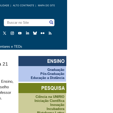
ILIDADE
|
ALTO CONTRASTE |
MAPA DO SITE
ntares e TEDs
a 21
Graduação
Pós-Graduação
Educação a Distância
 Ensino,
selho
ofessor
Ciência na UNIRIO
s.
Iniciação Científica
Inovação
Incubadora
Plataforma Lattes