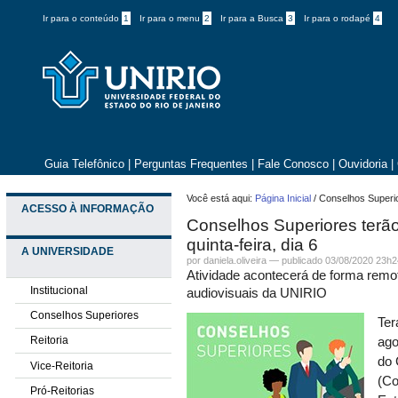
Ir para o conteúdo
1
Ir para o menu
2
Ir para a Busca
3
Ir para o rodapé
4
Guia Telefônico
|
Perguntas Frequentes
|
Fale Conosco
|
Ouvidoria
|
Você está aqui:
Página Inicial
/
Conselhos Superior
ACESSO À INFORMAÇÃO
Conselhos Superiores terã
quinta-feira, dia 6
A UNIVERSIDADE
por daniela.oliveira —
publicado
03/08/2020 23h2
Atividade acontecerá de forma remot
Institucional
audiovisuais da UNIRIO
Conselhos Superiores
Ter
Reitoria
ago
do 
Vice-Reitoria
(Co
Pró-Reitorias