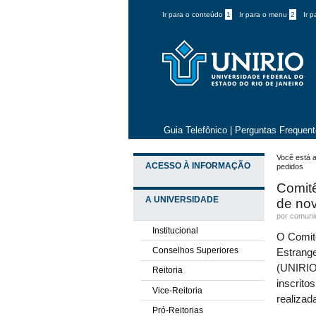
Ir para o conteúdo
1
Ir para o menu
2
Ir 
Guia Telefônico
|
Perguntas Frequen
Você está a
ACESSO À INFORMAÇÃO
pedidos
Comitê
A UNIVERSIDADE
de nov
por comun
Institucional
O Comitê
Conselhos Superiores
Estrange
(UNIRIO)
Reitoria
inscrito
Vice-Reitoria
realizad
Pró-Reitorias