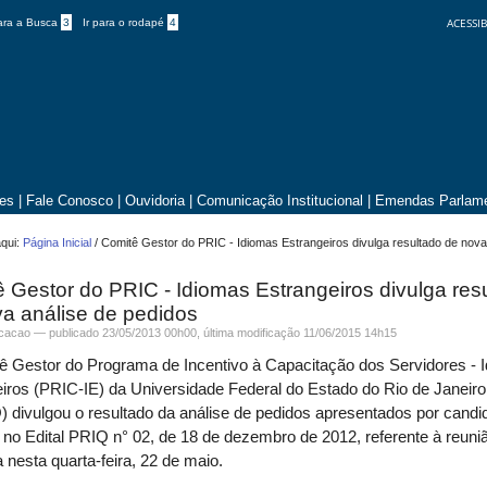
ACESSIB
para a Busca
3
Ir para o rodapé
4
tes
|
Fale Conosco
|
Ouvidoria
|
Comunicação Institucional
|
Emendas Parlame
qui:
Página Inicial
/
Comitê Gestor do PRIC - Idiomas Estrangeiros divulga resultado de nova
 Gestor do PRIC - Idiomas Estrangeiros divulga res
a análise de pedidos
icacao —
publicado
23/05/2013 00h00,
última modificação
11/06/2015 14h15
 Gestor do Programa de Incentivo à Capacitação dos Servidores - 
iros (PRIC-IE) da Universidade Federal do Estado do Rio de Janeiro
 divulgou o resultado da análise de pedidos apresentados por candi
s no Edital PRIQ n° 02, de 18 de dezembro de 2012, referente à reuni
a nesta quarta-feira, 22 de maio.