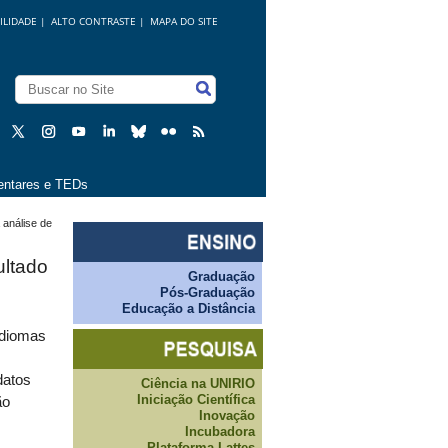
ILIDADE
|
ALTO CONTRASTE |
MAPA DO SITE
ntares e TEDs
 análise de
ultado
Graduação
Pós-Graduação
Educação a Distância
Idiomas
datos
Ciência na UNIRIO
Iniciação Científica
ão
Inovação
Incubadora
Plataforma Lattes