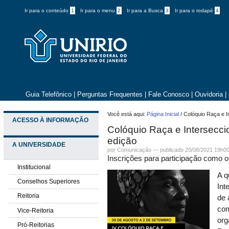
Ir para o conteúdo
1
Ir para o menu
2
Ir para a Busca
3
Ir para o rodapé
4
Guia Telefônico
|
Perguntas Frequentes
|
Fale Conosco
|
Ouvidoria
|
Você está aqui:
Página Inicial
/
Colóquio Raça e I
ACESSO À INFORMAÇÃO
Colóquio Raça e Intersecci
edição
A UNIVERSIDADE
por
Comunicação
—
publicado
20/08/2021 19h0
Inscrições para participação como o
Institucional
A q
Conselhos Superiores
Int
Reitoria
de 
com
Vice-Reitoria
org
Pró-Reitorias