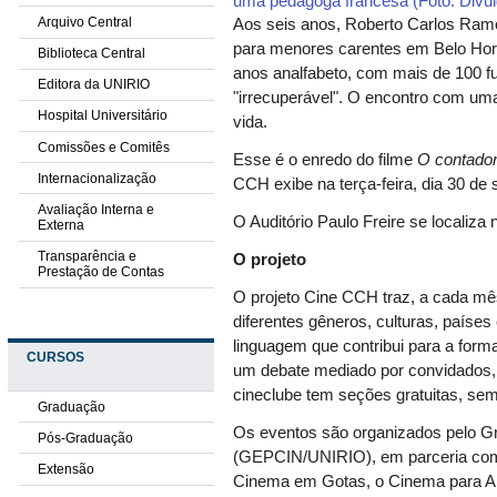
uma pedagoga francesa (Foto: Divu
Arquivo Central
Aos seis anos, Roberto Carlos Ramo
para menores carentes em Belo Hori
Biblioteca Central
anos analfabeto, com mais de 100 fu
Editora da UNIRIO
"irrecuperável". O encontro com u
Hospital Universitário
vida.
Comissões e Comitês
Esse é o enredo do filme
O contador
Internacionalização
CCH exibe na terça-feira, dia 30 de 
Avaliação Interna e
O Auditório Paulo Freire se localiza 
Externa
Transparência e
O projeto
Prestação de Contas
O projeto Cine CCH traz, a cada mês
diferentes gêneros, culturas, paíse
linguagem que contribui para a form
CURSOS
um debate mediado por convidados, 
cineclube tem seções gratuitas, semp
Graduação
Os eventos são organizados pelo G
Pós-Graduação
(GEPCIN/UNIRIO), em parceria com
Extensão
Cinema em Gotas, o Cinema para A