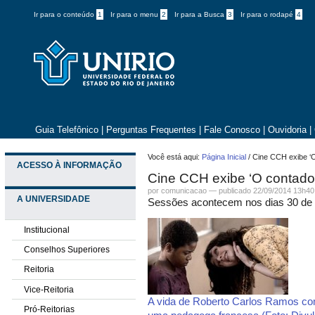
Ir para o conteúdo
1
Ir para o menu
2
Ir para a Busca
3
Ir para o rodapé
4
Guia Telefônico
|
Perguntas Frequentes
|
Fale Conosco
|
Ouvidoria
|
Você está aqui:
Página Inicial
/
Cine CCH exibe ‘O
ACESSO À INFORMAÇÃO
Cine CCH exibe ‘O contador 
por comunicacao —
publicado
22/09/2014 13h40
A UNIVERSIDADE
Sessões acontecem nos dias 30 de 
Institucional
Conselhos Superiores
Reitoria
Vice-Reitoria
A vida de Roberto Carlos Ramos co
Pró-Reitorias