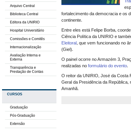
Tra
Arquivo Central
esp
fortalecimento da democracia e os 
Biblioteca Central
continente.
Editora da UNIRIO
Entre eles está Felipe Borba, coo
Hospital Universitário
Ciência Política da UNIRIO e tamb
Comissões e Comitês
Eleitoral
, que vem funcionando no âm
Internacionalização
(Giel).
Avaliação Interna e
O painel ocorre no Armazém 3, Praç
Externa
realizadas no
formulário do evento
.
Transparência e
Prestação de Contas
O reitor da UNIRIO, José da Costa Fi
Geral da Presidência da República,
Amanhã.
CURSOS
Graduação
Pós-Graduação
Extensão