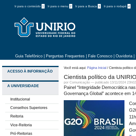
Ir para o conteúdo
1
Ir para o menu
2
Ir para a Busca
3
Ir para o rodapé
4
Guia Telefônico
|
Perguntas Frequentes
|
Fale Conosco
|
Ouvidoria
|
Você está aqui:
Página Inicial
/
Cientista polític
ACESSO À INFORMAÇÃO
Cientista político da UNIR
por Comunicação —
publicado
13/11/2024 23h0
A UNIVERSIDADE
Painel “Integridade Democrática na
Governança Global” acontece em 14
Institucional
Com
Conselhos Superiores
G20
Reitoria
11h
Amé
Vice-Reitoria
Gov
Pró-Reitorias