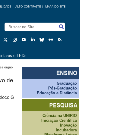
ILIDADE
|
ALTO CONTRASTE |
MAPA DO SITE
ntares e TEDs
ses órgão
vo de
Graduação
Pós-Graduação
Educação a Distância
 bloco G
Ciência na UNIRIO
Iniciação Científica
Inovação
Incubadora
Plataforma Lattes