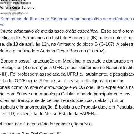
 Seminários do IB discute ‘Sistema imune adaptativo de metástases
ca’
imune adaptativo de metástases órgão específica
.
Esse será o tem
edição dos Seminários do Instituto Biomédico (IB), que acontece ne
ira, dia 13 de abril, às 12h, no Anfiteatro do bloco G (G-107). A palest
da é a pesquisadora
Adriana Cesar Bonomo
(Fiocruz).
a Bonomo possui
graduação em Medicina; mestrado e doutorado em
 Biológicas (Biofísica) pela UFRJ; e pós-doutorado no National Institu
NIH). Foi professora associada da UFRJ e, atualmente, é pesquisad
ista do IOC/Fiocruz. Além disso, é revisora de alguns periodicos
cionais como
Journal of Immunology e PLOS on
e. Tem experiência na
ia, com ênfase em Imunologia Celular, atuando principalmente nos
s temas: transplante de céluas hematopoiéticas, celula T, tumor,
nologia e imunorregulação. É bolsista de Produtividade em Pesquis
ível 1D) e Cientista do Nosso Estado da FAPERJ.
ticipar, não é necessário fazer inscrição prévia.