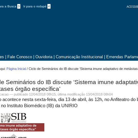
ACESSIB
para a Busca
3
Ir para o rodapé
4
tes
|
Fale Conosco
|
Ouvidoria
|
Comunicação Institucional
|
Emendas Parlame
qui:
Página Inicial
/
Ciclo de Seminários do IB discute ‘Sistema imune adaptativo de metásta
de Seminários do IB discute ‘Sistema imune adaptati
ases órgão específica’
icacao —
publicado
12/04/2018 08h15,
última modificação
13/04/2018 08h04
 acontece nesta sexta-feira, dia 13 de abril, às 12h, no Anfiteatro do
 no Instituto Biomédico (IB) da UNIRIO