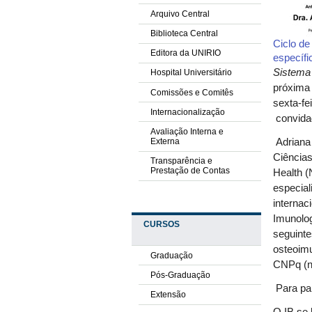
Arquivo Central
Biblioteca Central
Ciclo de
Editora da UNIRIO
específi
Sistema 
Hospital Universitário
próxima 
Comissões e Comitês
sexta-fe
Internacionalização
convida
Avaliação Interna e
Externa
Adrian
Ciências
Transparência e
Prestação de Contas
Health (
especial
interna
Imunolog
CURSOS
seguinte
osteoimu
Graduação
CNPq (n
Pós-Graduação
Para par
Extensão