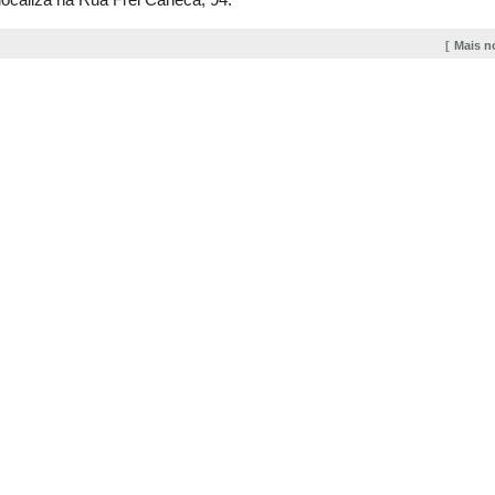
localiza na Rua Frei Caneca, 94.
Mais n