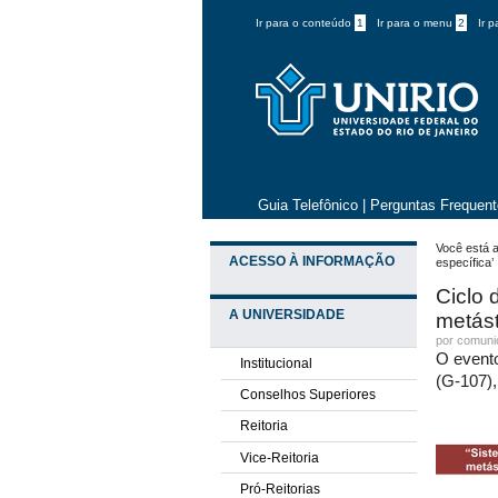
Ir para o conteúdo
1
Ir para o menu
2
Ir 
Guia Telefônico
|
Perguntas Frequen
Você está a
ACESSO À INFORMAÇÃO
específica’
Ciclo 
A UNIVERSIDADE
metást
por comun
O evento
Institucional
(G-107),
Conselhos Superiores
Reitoria
Vice-Reitoria
Pró-Reitorias