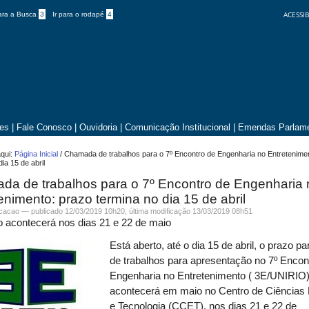
ACESSIB
para a Busca
3
Ir para o rodapé
4
tes
|
Fale Conosco
|
Ouvidoria
|
Comunicação Institucional
|
Emendas Parlame
qui:
Página Inicial
/
Chamada de trabalhos para o 7º Encontro de Engenharia no Entretenime
dia 15 de abril
da de trabalhos para o 7º Encontro de Engenharia 
enimento: prazo termina no dia 15 de abril
icacao —
publicado
12/03/2019 10h20,
última modificação
13/03/2019 08h51
 acontecerá nos dias 21 e 22 de maio
Está aberto, até o dia 15 de abril, o prazo pa
de trabalhos para apresentação no 7º Encon
Engenharia no Entretenimento ( 3E/UNIRIO)
acontecerá em maio no Centro de Ciências
e Tecnologia (CCET), nos dias 21 e 22 de