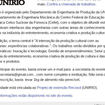
maio.
Confira a chamada de trabalhos.
o é organizado pelo Departamento de Engenharia de Produção da U
partamento de Engenharia Mecânica do Centro Federal de Educação
ica Celso Suckow da Fonseca (Cefet), com o objetivo de difundir es
olvam interfaces das engenharias com outras áreas de conheciment
s na indústria do entretenimento, economia criativa e produção cultur
ição, o tema central é "A interseção da produção cultural com as
ias: experiências colaborativas ". Os trabalhos serão divididos por 
máticos: Inovação e tecnologia; Gestão de empreendimentos; Setor p
ria do entretenimento, economia criativa de produção de cultura e das
s e produtos.
ticipar do evento, basta enviar um e-mail para a secretaria do event
secretaria@gmail.com , com nome completo e instituição. Não será 
inscrição, basta levar 1kg de alimento não perecível.
vidade está vinculada ao
Projeto de extensão Recosol
(UNIRIO).
nformações estão disponíveis no site do evento.