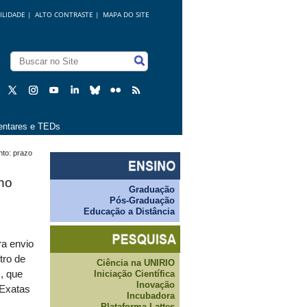
ILIDADE
|
ALTO CONTRASTE |
MAPA DO SITE
ntares e TEDs
nto: prazo
no
Graduação
Pós-Graduação
Educação a Distância
ra envio
tro de
Ciência na UNIRIO
Iniciação Científica
, que
Inovação
 Exatas
Incubadora
Plataforma Lattes