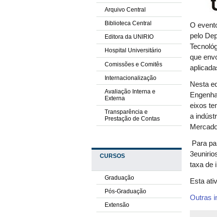
Arquivo Central
Biblioteca Central
O event
pelo De
Editora da UNIRIO
Tecnológ
Hospital Universitário
que env
Comissões e Comitês
aplicada
Internacionalização
Nesta ed
Avaliação Interna e
Engenhar
Externa
eixos te
Transparência e
a indúst
Prestação de Contas
Mercado
Para par
3eunirio
CURSOS
taxa de 
Graduação
Esta ati
Pós-Graduação
Outras i
Extensão