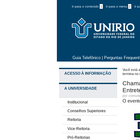
Ir para o conteúdo
1
Ir para o menu
2
Ir 
Guia Telefônico
|
Perguntas Frequen
Você está a
ACESSO À INFORMAÇÃO
termina no 
Chama
A UNIVERSIDADE
Entret
por comun
O evento
Institucional
Conselhos Superiores
Reitoria
Vice-Reitoria
Pró-Reitorias