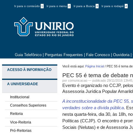
Ir para o conteúdo
1
Ir para o menu
2
Ir para a Busca
3
Ir para o rodapé
4
Guia Telefônico
|
Perguntas Frequentes
|
Fale Conosco
|
Ouvidoria
|
Você está aqui:
Página Inicial
/
PEC 55 é tema de 
ACESSO À INFORMAÇÃO
PEC 55 é tema de debate ne
por comunicacao —
publicado
29/11/2016 13h45
A UNIVERSIDADE
Evento é organizado no CCJP, pelos
Assessoria Jurídica Popular Amaril
Institucional
A inconstitucionalidade da PEC 55,
Conselhos Superiores
verdades sobre a dívida pública
. Es
Reitoria
nesta quarta-feira, dia 30, às 18h, n
Políticas (CCJP). O encontro é pro
Vice-Reitoria
Sociais (Nelutas) e de Assessoria 
Pró-Reitorias