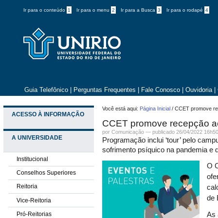
Ir para o conteúdo
1
Ir para o menu
2
Ir para a Busca
3
Ir para o rodapé
4
Guia Telefônico
|
Perguntas Frequentes
|
Fale Conosco
|
Ouvidoria
|
Você está aqui:
Página Inicial
/
CCET promove re
ACESSO À INFORMAÇÃO
CCET promove recepção ao
por
Comunicação
—
publicado
26/04/2022 16h5
A UNIVERSIDADE
Programação inclui ‘tour’ pelo campu
sofrimento psíquico na pandemia e 
Institucional
O C
Conselhos Superiores
ofe
Reitoria
cal
de 
Vice-Reitoria
Pró-Reitorias
As 