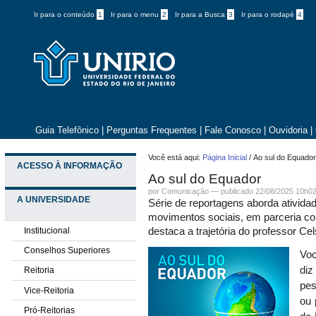
Ir para o conteúdo
1
Ir para o menu
2
Ir para a Busca
3
Ir para o rodapé
4
Guia Telefônico
|
Perguntas Frequentes
|
Fale Conosco
|
Ouvidoria
|
Você está aqui:
Página Inicial
/
Ao sul do Equado
ACESSO À INFORMAÇÃO
Ao sul do Equador
por
Comunicação
—
publicado
22/08/2025 10h0
A UNIVERSIDADE
Série de reportagens aborda ativid
movimentos sociais, em parceria com 
Institucional
destaca a trajetória do professor 
Conselhos Superiores
Voc
diz
Reitoria
pes
Vice-Reitoria
ou 
Pró-Reitorias