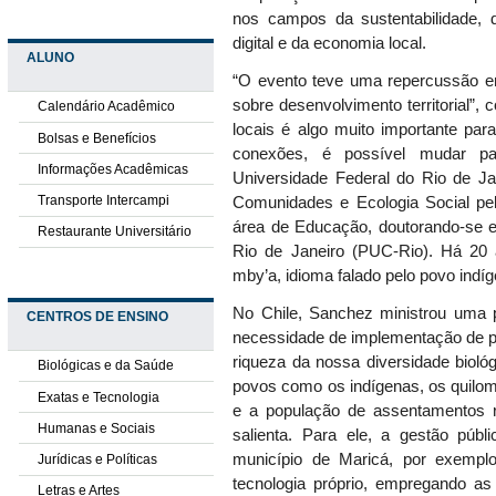
nos campos da sustentabilidade,
digital e da economia local.
ALUNO
“O evento teve uma repercussão en
sobre desenvolvimento territorial”,
Calendário Acadêmico
locais é algo muito importante par
Bolsas e Benefícios
conexões, é possível mudar par
Informações Acadêmicas
Universidade Federal do Rio de J
Transporte Intercampi
Comunidades e Ecologia Social pel
área de Educação, doutorando-se em
Restaurante Universitário
Rio de Janeiro (PUC-Rio). Há 20
mby’a, idioma falado pelo povo ind
No Chile, Sanchez ministrou uma p
CENTROS DE ENSINO
necessidade de implementação de po
riqueza da nossa diversidade biológ
Biológicas e da Saúde
povos como os indígenas, os quilomb
Exatas e Tecnologia
e a população de assentamentos rur
Humanas e Sociais
salienta. Para ele, a gestão públi
município de Maricá, por exemplo
Jurídicas e Políticas
tecnologia próprio, empregando a
Letras e Artes