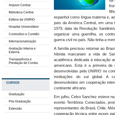
da 
Arquivo Central
fro
fil
Biblioteca Central
espanhol como língua materna
e, a
Editora da UNIRIO
país da América Central,
em uma te
Hospital Universitário
1979,
data da
Revolução Sandinist
organizar uma guerrilha, os contr
Comissões e Comitês
guerra civil n
o país
. Não tinha a men
Internacionalização
A família precisou retornar ao Brasi
Avaliação Interna e
Externa
híbrida marcariam a vida de San
Transparência e
acadêmica dedicada à educação ambi
Prestação de Contas
americano. Esta é a primeira de 
desenvolvidas pela UNIRIO no con
instituições do sul global. A 
desenvolvidos em cooperação intern
CURSOS
continente africano.
Graduação
Em julho, Celso Sanchez esteve na 
Pós-Graduação
evento Territórios Conectados, pro
representantes do Brasil, Chile, Méx
Extensão
cooperação técnica entre esses paí