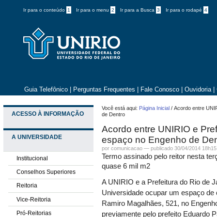
Ir para o conteúdo
1
Ir para o menu
2
Ir para a Busca
3
Ir para o rodapé
4
Guia Telefônico
|
Perguntas Frequentes
|
Fale Conosco
|
Ouvidoria
|
Você está aqui:
Página Inicial
/
Acordo entre UNI
ACESSO À INFORMAÇÃO
de Dentro
Acordo entre UNIRIO e Pref
A UNIVERSIDADE
espaço no Engenho de Den
por comunicacao —
publicado
30/04/2014 18h15
Termo assinado pelo reitor nesta terç
Institucional
quase 6 mil m2
Conselhos Superiores
A UNIRIO e a Prefeitura do Rio de J
Reitoria
Universidade ocupar um espaço de 
Vice-Reitoria
Ramiro Magalhães, 521, no Engenho
Pró-Reitorias
previamente pelo prefeito Eduardo Pa