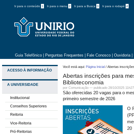
Ir para o conteúdo
1
Ir para o menu
2
Ir para a Busca
3
Ir para o rodapé
4
Guia Telefônico
|
Perguntas Frequentes
|
Fale Conosco
|
Ouvidoria
|
Você está aqui:
Página Inicial
/
Abertas inscriçõe
ACESSO À INFORMAÇÃO
Abertas inscrições para me
Biblioteconomia
A UNIVERSIDADE
por
Comunicação
—
publicado
28/10/2025 11h2
São oferecidas 20 vagas para o mes
Institucional
primeiro semestre de 2026
Conselhos Superiores
O P
Reitoria
(PP
mes
Vice-Reitoria
20 
Pró-Reitorias