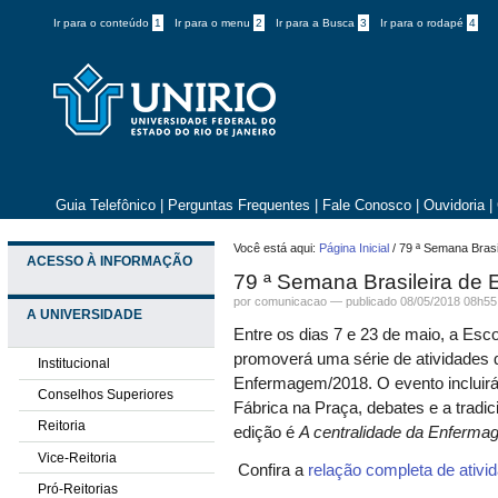
Ir para o conteúdo
1
Ir para o menu
2
Ir para a Busca
3
Ir para o rodapé
4
Guia Telefônico
|
Perguntas Frequentes
|
Fale Conosco
|
Ouvidoria
|
Você está aqui:
Página Inicial
/
79 ª Semana Brasi
ACESSO À INFORMAÇÃO
79 ª Semana Brasileira de
por comunicacao —
publicado
08/05/2018 08h55
A UNIVERSIDADE
Entre os dias 7 e 23 de maio, a Es
promoverá uma série de atividades 
Institucional
Enfermagem/2018. O evento incluirá 
Conselhos Superiores
Fábrica na Praça, debates e a tradic
Reitoria
edição é
A centralidade da Enferma
Vice-Reitoria
Confira a
relação completa de ativi
Pró-Reitorias