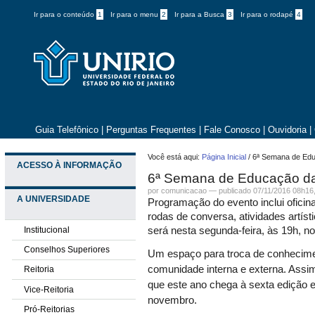
Ir para o conteúdo
1
Ir para o menu
2
Ir para a Busca
3
Ir para o rodapé
4
Guia Telefônico
|
Perguntas Frequentes
|
Fale Conosco
|
Ouvidoria
|
Você está aqui:
Página Inicial
/
6ª Semana de Edu
ACESSO À INFORMAÇÃO
6ª Semana de Educação da
por comunicacao —
publicado
07/11/2016 08h16
A UNIVERSIDADE
Programação do evento inclui oficin
rodas de conversa, atividades artís
Institucional
será nesta segunda-feira, às 19h, n
Conselhos Superiores
Um espaço para troca de conhecime
comunidade interna e externa. As
Reitoria
que este ano chega à sexta edição 
Vice-Reitoria
novembro.
Pró-Reitorias