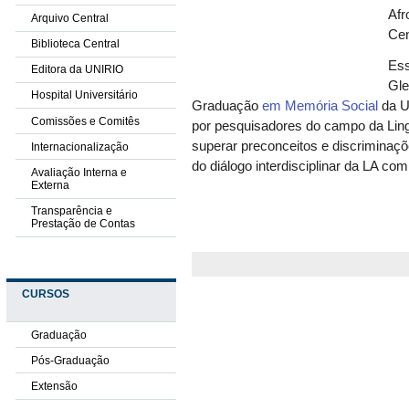
Afr
Arquivo Central
Cen
Biblioteca Central
Ess
Editora da UNIRIO
Gle
Hospital Universitário
Graduação
em Memória Social
da U
Comissões e Comitês
por pesquisadores do campo da Ling
superar preconceitos e discriminaçõ
Internacionalização
do diálogo interdisciplinar da LA c
Avaliação Interna e
Externa
Transparência e
Prestação de Contas
CURSOS
Graduação
Pós-Graduação
Extensão