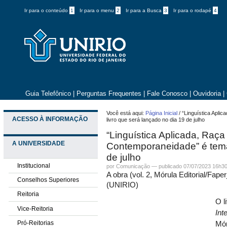
Ir para o conteúdo
1
Ir para o menu
2
Ir para a Busca
3
Ir para o rodapé
4
Guia Telefônico
|
Perguntas Frequentes
|
Fale Conosco
|
Ouvidoria
|
Você está aqui:
Página Inicial
/
“Linguística Apli
ACESSO À INFORMAÇÃO
livro que será lançado no dia 19 de julho
“Linguística Aplicada, Raça
A UNIVERSIDADE
Contemporaneidade” é tema 
de julho
Institucional
por
Comunicação
—
publicado
07/07/2023 16h3
A obra (vol. 2, Mórula Editorial/Fap
Conselhos Superiores
(UNIRIO)
Reitoria
O l
Vice-Reitoria
Int
Pró-Reitorias
Mór