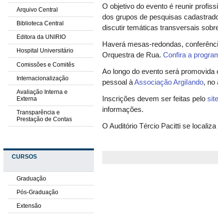
O objetivo do evento é
reunir profis
Arquivo Central
dos grupos de pesquisas cadastrado
Biblioteca Central
discutir temáticas transversais sob
Editora da UNIRIO
H
averá mesas-redondas, conferênci
Hospital Universitário
Orquestra de Rua.
Confira a progr
Comissões e Comitês
Ao longo do evento será promovida
Internacionalização
pessoal à
Associação ArgiIando
, no
Avaliação Interna e
Inscrições devem ser feitas pelo
sit
Externa
informações.
Transparência e
Prestação de Contas
O Auditório Tércio Pacitti se localiz
CURSOS
Graduação
Pós-Graduação
Extensão