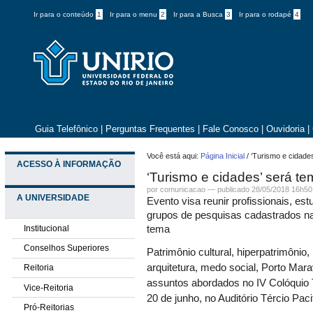
Ir para o conteúdo
1
Ir para o menu
2
Ir para a Busca
3
Ir para o rodapé
4
Guia Telefônico
|
Perguntas Frequentes
|
Fale Conosco
|
Ouvidoria
|
Você está aqui:
Página Inicial
/
‘Turismo e cidade
ACESSO À INFORMAÇÃO
‘Turismo e cidades’ será t
por comunicacao —
publicado
28/05/2018 16h50
A UNIVERSIDADE
Evento visa reunir profissionais, e
grupos de pesquisas cadastrados na
Institucional
tema
Conselhos Superiores
P
atrimônio cultural, hiperpatrimônio
arquitetura, medo social, Porto Mara
Reitoria
assuntos
abordados no IV Colóquio 
Vice-Reitoria
20 de junho, no Auditório Tércio Pacit
Pró-Reitorias