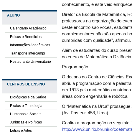
conhecimento, e este veio enriquecer
Diretor da Escola de Matemática, R
ALUNO
professores na organização do event
deste encontro são vocês, estudant
Calendário Acadêmico
complementares não são apenas ho
Bolsas e Benefícios
cumpridas com qualidade”, afirmou.
Informações Acadêmicas
Além de estudantes do curso presen
Transporte Intercampi
do curso de Matemática a Distância 
Restaurante Universitário
Programação
O decano do Centro de Ciências Exa
abriu a programação com a palestra 
CENTROS DE ENSINO
em 1913 pelo matemático austríaco 
áreas como engenharia e robótica.
Biológicas e da Saúde
Exatas e Tecnologia
O “Matemática na Urca” prossegue at
(Av. Pasteur, 458, Urca).
Humanas e Sociais
Jurídicas e Políticas
Confira a programação no seguinte l
http://www2.unirio.br/unirio/ccet/m
Letras e Artes