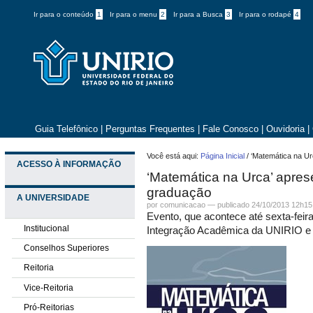
Ir para o conteúdo
1
Ir para o menu
2
Ir para a Busca
3
Ir para o rodapé
4
Guia Telefônico
|
Perguntas Frequentes
|
Fale Conosco
|
Ouvidoria
|
Você está aqui:
Página Inicial
/
‘Matemática na Ur
ACESSO À INFORMAÇÃO
‘Matemática na Urca’ apres
graduação
A UNIVERSIDADE
por comunicacao —
publicado
24/10/2013 12h15
Evento, que acontece até sexta-feir
Institucional
Integração Acadêmica da UNIRIO e 
Conselhos Superiores
Reitoria
Vice-Reitoria
Pró-Reitorias