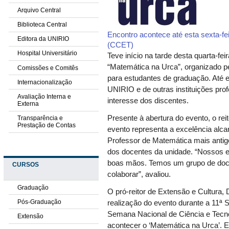
Arquivo Central
Biblioteca Central
Encontro acontece até esta sexta-fe
Editora da UNIRIO
(CCET)
Hospital Universitário
Teve início na tarde desta quarta-fei
“Matemática na Urca”, organizado p
Comissões e Comitês
para estudantes de graduação. Até 
Internacionalização
UNIRIO e de outras instituições pr
Avaliação Interna e
interesse dos discentes.
Externa
Presente à abertura do evento, o rei
Transparência e
Prestação de Contas
evento representa a excelência alc
Professor de Matemática mais antig
dos docentes da unidade. “Nossos 
boas mãos. Temos um grupo de docen
CURSOS
colaborar”, avaliou.
Graduação
O pró-reitor de Extensão e Cultura,
Pós-Graduação
realização do evento durante a 11
Semana Nacional de Ciência e Tecno
Extensão
acontecer o ‘Matemática na Urca’.