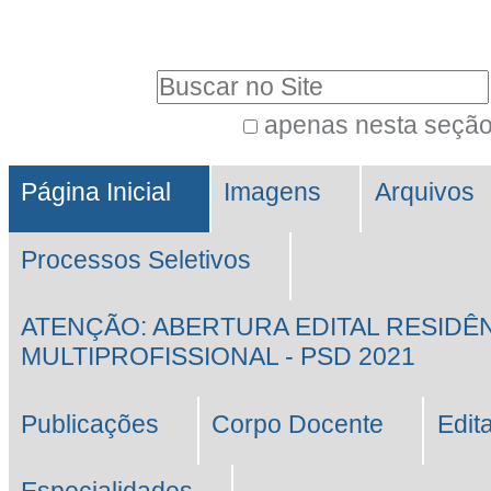
Ir
Ferramentas
para
Pessoais
Busca
o
conteúdo.
apenas nesta seçã
Busca
|
Navegação
Avançada…
Ir
Página Inicial
Imagens
Arquivos
para
Processos Seletivos
a
navegação
ATENÇÃO: ABERTURA EDITAL RESIDÊ
MULTIPROFISSIONAL - PSD 2021
Publicações
Corpo Docente
Edit