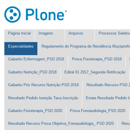
Ir
Ferramentas
para
Pessoais
o
conteúdo.
|
Ir
Navegação
para
Página Inicial
Imagens
Arquivos
Processos Seletiv
a
navegação
Especialidades
Regulamento do Programa de Residência Muçtiprof
Gabarito Enfermagem_PSD 2018
Prova Fisioterapia_PSD 2018
Gabarito Nutrição_PSD 2018
Edital 01 2017_Segunda Retificação
Gabarito Pós Recurso Nutrição PSD 2018
Resultado Recurso PSD 
Resultado Pedido Isenção Taxa Inscrição
Errata Resultado Pedido I
Gabarito Fisioterapia_PSD 2020
Prova Fonoaudiologia_PSD 2020
Resultado Recurso Prova Objetiva_Fonoaudiologia_ PSD 2020
Resu