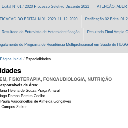
Edital Nº 01 / 2020 Processo Seletivo Discente 2021
ATENÇÃO: ABERT
FICACAO DO EDITAL N 01_2020_11_12_2020
Retificação 02 Edital 01
Resultado da Entrevista de Heteroidentificação
Resultado Final Ampla 
gulamento do Programa de Residência Multiprofissional em Saúde do HUG
Página Inicial
/
Especialidades
lidades
M, FISIOTERAPIA, FONOAUDIOLOGIA, NUTRIÇÃO
Responsáveis de Área
:
aria Helena de Souza Praça Amaral
iago Ramos Pereira Coelho
:
Paula Vasconcellos
de Almeida
Gonçalves
a Campos Zicker