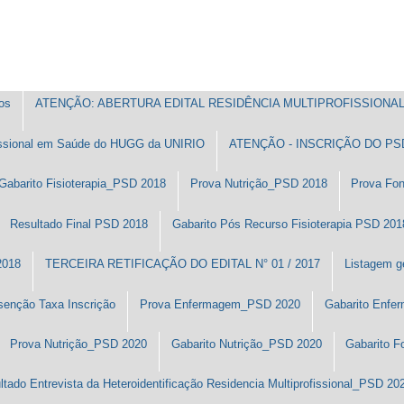
os
ATENÇÃO: ABERTURA EDITAL RESIDÊNCIA MULTIPROFISSIONAL 
issional em Saúde do HUGG da UNIRIO
ATENÇÃO - INSCRIÇÃO DO PSD 
Gabarito Fisioterapia_PSD 2018
Prova Nutrição_PSD 2018
Prova Fo
Resultado Final PSD 2018
Gabarito Pós Recurso Fisioterapia PSD 201
2018
TERCEIRA RETIFICAÇÃO DO EDITAL N° 01 / 2017
Listagem g
senção Taxa Inscrição
Prova Enfermagem_PSD 2020
Gabarito Enf
Prova Nutrição_PSD 2020
Gabarito Nutrição_PSD 2020
Gabarito F
ltado Entrevista da Heteroidentificação Residencia Multiprofissional_PSD 20