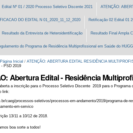
Edital Nº 01 / 2020 Processo Seletivo Discente 2021
ATENÇÃO: ABERT
FICACAO DO EDITAL N 01_2020_11_12_2020
Retificação 02 Edital 01
Resultado da Entrevista de Heteroidentificação
Resultado Final Ampla 
gulamento do Programa de Residência Multiprofissional em Saúde do HUG
Página Inicial
/
ATENÇÃO: ABERTURA EDITAL RESIDÊNCIA MULTIPROFIS
al - PSD 2019
 Abertura Edital - Residência Multiprof
aberta a inscrição para o Processo Seletivo Discente 2019 para o Program
o link:
io.br/caeg/processos-seletivos/processos-em-andamento/2019/programa-de-res
namento-em-servico
rição 13/11 a 10/12 de 2018.
amos boa sorte a todos!