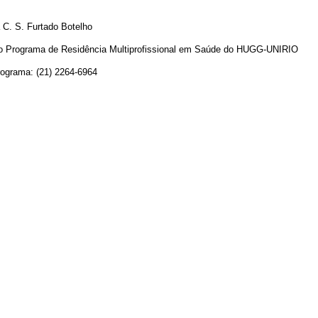
a C. S. Furtado Botelho
o Programa de Residência Multiprofissional em Saúde do HUGG-UNIRIO
rograma: (21) 2264-6964
AEG: (21) 2542-4306 / 2542-4308