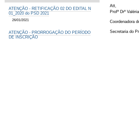
Att,
ATENÇÃO - RETIFICAÇÃO 02 DO EDITAL N
Profª Drª Valéri
01_2020 do PSD 2021
26/01/2021
Coordenadora d
Secretaria do P
ATENÇÃO - PRORROGAÇÃO DO PERÍODO
DE INSCRIÇÃO
Secretaria da C
13/12/2020
ATENÇÃO: ABERTURA EDITAL RESIDÊNCIA
MULTIPROFISSIONAL - PSD 2021
09/11/2020
ATENÇÃO: ABERTURA EDITAL RESIDÊNCIA
MULTIPROFISSIONAL - PSD 2020
08/10/2019
ATENÇÃO: Abertura Edital - Residência
Multiprofissional - PSD 2019
14/11/2018