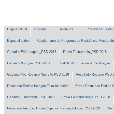
Ir
Ferramentas
para
Pessoais
o
conteúdo.
|
Ir
Navegação
para
Página Inicial
Imagens
Arquivos
Processos Seletiv
a
navegação
Especialidades
Regulamento do Programa de Residência Muçtiprof
Gabarito Enfermagem_PSD 2018
Prova Fisioterapia_PSD 2018
Gabarito Nutrição_PSD 2018
Edital 01 2017_Segunda Retificação
Gabarito Pós Recurso Nutrição PSD 2018
Resultado Recurso PSD 
Resultado Pedido Isenção Taxa Inscrição
Errata Resultado Pedido I
Gabarito Fisioterapia_PSD 2020
Prova Fonoaudiologia_PSD 2020
Resultado Recurso Prova Objetiva_Fonoaudiologia_ PSD 2020
Resu