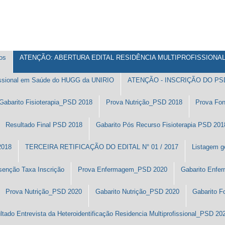
os
ATENÇÃO: ABERTURA EDITAL RESIDÊNCIA MULTIPROFISSIONAL 
issional em Saúde do HUGG da UNIRIO
ATENÇÃO - INSCRIÇÃO DO PSD 
Gabarito Fisioterapia_PSD 2018
Prova Nutrição_PSD 2018
Prova Fo
Resultado Final PSD 2018
Gabarito Pós Recurso Fisioterapia PSD 201
2018
TERCEIRA RETIFICAÇÃO DO EDITAL N° 01 / 2017
Listagem g
senção Taxa Inscrição
Prova Enfermagem_PSD 2020
Gabarito Enf
Prova Nutrição_PSD 2020
Gabarito Nutrição_PSD 2020
Gabarito F
ltado Entrevista da Heteroidentificação Residencia Multiprofissional_PSD 20