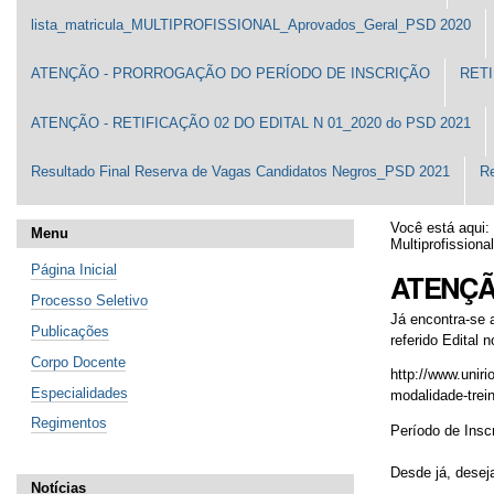
lista_matricula_MULTIPROFISSIONAL_Aprovados_Geral_PSD 2020
ATENÇÃO - PRORROGAÇÃO DO PERÍODO DE INSCRIÇÃO
RETI
ATENÇÃO - RETIFICAÇÃO 02 DO EDITAL N 01_2020 do PSD 2021
Resultado Final Reserva de Vagas Candidatos Negros_PSD 2021
Re
Você está aqui:
Menu
Multiprofission
Página Inicial
ATENÇÃO:
Processo Seletivo
Já encontra-se 
Publicações
referido Edital n
Corpo Docente
http://www.unir
Especialidades
modalidade-trei
Regimentos
Período de Insc
Desde já, desej
Notícias