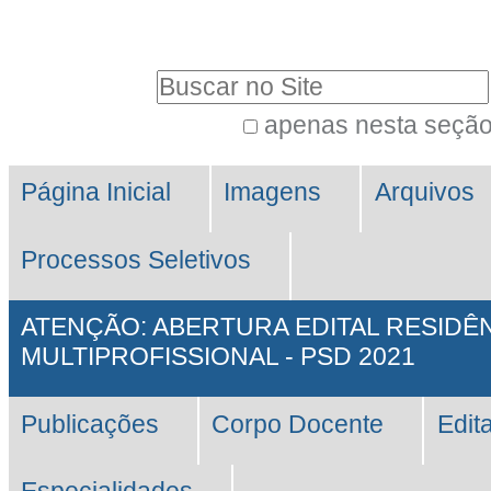
Ir
Ferramentas
para
Pessoais
Busca
o
conteúdo.
apenas nesta seçã
Busca
|
Navegação
Avançada…
Ir
Página Inicial
Imagens
Arquivos
para
Processos Seletivos
a
navegação
ATENÇÃO: ABERTURA EDITAL RESIDÊ
MULTIPROFISSIONAL - PSD 2021
Publicações
Corpo Docente
Edit