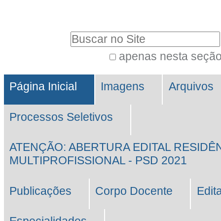
Ir
Ferramentas
para
Pessoais
Busca
o
conteúdo.
apenas nesta seçã
Busca
|
Navegação
Avançada…
Ir
Página Inicial
Imagens
Arquivos
para
Processos Seletivos
a
navegação
ATENÇÃO: ABERTURA EDITAL RESIDÊ
MULTIPROFISSIONAL - PSD 2021
Publicações
Corpo Docente
Edit