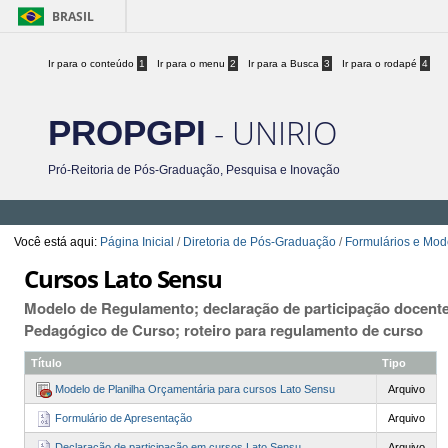
BRASIL
Ir para o conteúdo
1
Ir para o menu
2
Ir para a Busca
3
Ir para o rodapé
4
- UNIRIO
PROPGPI
Pró-Reitoria de Pós-Graduação, Pesquisa e Inovação
Você está aqui:
Página Inicial
/
Diretoria de Pós-Graduação
/
Formulários e Mod
Cursos Lato Sensu
Modelo de Regulamento; declaração de participação docente;
Pedagógico de Curso; roteiro para regulamento de curso
Título
Tipo
Modelo de Planilha Orçamentária para cursos Lato Sensu
Arquivo
Formulário de Apresentação
Arquivo
Declaração de participação em cursos Lato Sensu
Arquivo