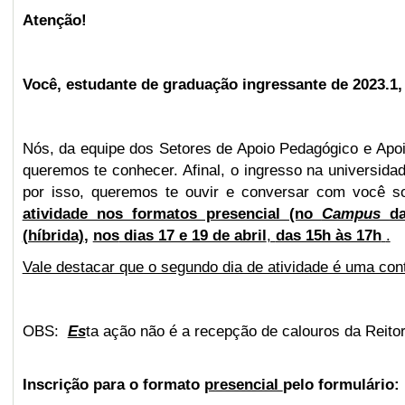
Atenção!
Você, estudante de graduação
ingressante de
2023.1
Nós, da equipe
dos Setores
de Apoio Pedagógico e Apoi
queremos te conhecer. Afinal, o ingresso na universidad
por isso, queremos te ouvir
e conversar com você so
atividade nos formatos presencial (no
Campus
d
(híbrida)
,
nos
dias 17 e 19 de abril
,
das 15h às 17h
.
Vale destacar que o segundo dia de atividade é uma cont
OBS:
Es
ta ação não é a recepção de calouros da Reitor
Inscrição para o formato
presencial
pelo formulário: