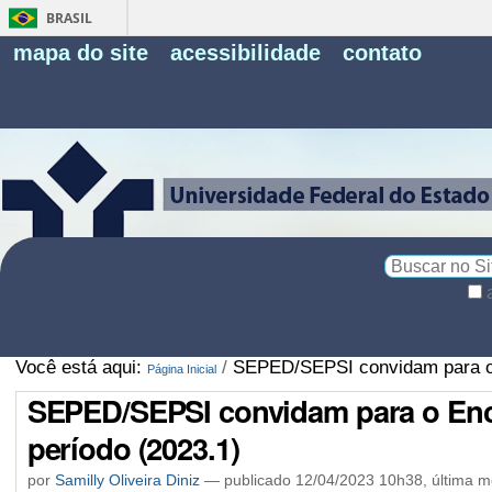
BRASIL
Fe
mapa do site
acessibilidade
contato
Pe
Busca
Busca
Avançada…
Você está aqui:
/
SEPED/SEPSI convidam para o E
Página Inicial
SEPED/SEPSI convidam para o Enc
período (2023.1)
por
Samilly Oliveira Diniz
—
publicado
12/04/2023 10h38,
última m