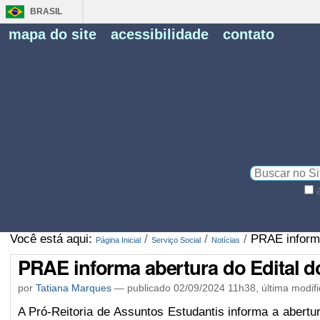
BRASIL
Fe
mapa do site
acessibilidade
contato
Pe
Busca
Busca
Avançada…
Você está aqui:
/
/
/
PRAE informa
Página Inicial
Serviço Social
Notícias
PRAE informa abertura do Edital d
por
Tatiana Marques
—
publicado
02/09/2024 11h38,
última modif
A Pró-Reitoria de Assuntos Estudantis informa a abertu