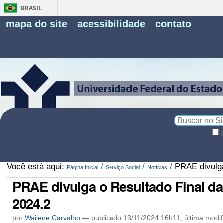
BRASIL
Fe
mapa do site
acessibilidade
contato
Pe
Busca
Busca
Avançada…
Você está aqui:
/
/
/
PRAE divulga
Página Inicial
Serviço Social
Notícias
PRAE divulga o Resultado Final da
2024.2
por
Wailene Carvalho
—
publicado
13/11/2024 16h11,
última modi