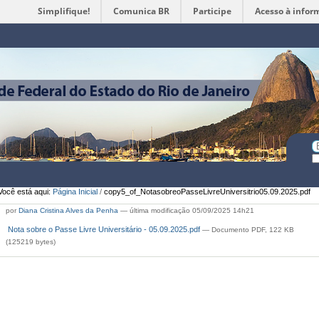
Simplifique!
Comunica BR
Participe
Acesso à infor
Ferramentas
Pessoais
Bu
Bu
A
Você está aqui:
Página Inicial
/
copy5_of_NotasobreoPasseLivreUniversitrio05.09.2025.pdf
por
Diana Cristina Alves da Penha
—
última modificação
05/09/2025 14h21
Nota sobre o Passe Livre Universitário - 05.09.2025.pdf
— Documento PDF, 122 KB
(125219 bytes)