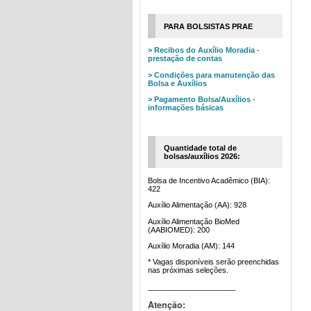
PARA BOLSISTAS PRAE
> Recibos do Auxílio Moradia -
prestação de contas
> Condições para manutenção das
Bolsa e Auxílios
> Pagamento Bolsa/Auxílios -
informações básicas
Quantidade total de
bolsas/auxílios 2026:
Bolsa de Incentivo Acadêmico (BIA):
422
Auxílio Alimentação (AA): 928
Auxílio Alimentação BioMed
(AABIOMED): 200
Auxílio Moradia (AM): 144
* Vagas disponíveis serão preenchidas
nas próximas seleções.
_____________________
Atenção: