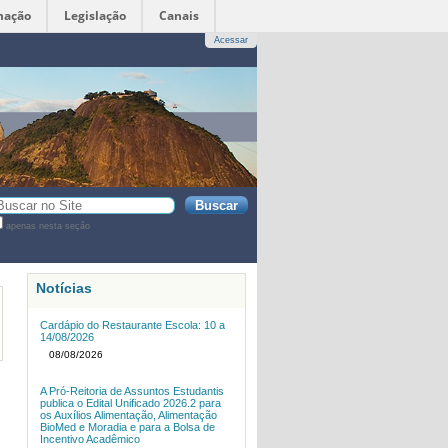
mação
Legislação
Canais
Acessar
sca
apenas nesta seção
sca
vançada…
Notícias
Cardápio do Restaurante Escola: 10 a
14/08/2026
08/08/2026
A Pró-Reitoria de Assuntos Estudantis
publica o Edital Unificado 2026.2 para
os Auxílios Alimentação, Alimentação
BioMed e Moradia e para a Bolsa de
Incentivo Acadêmico