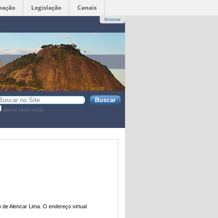
mação
Legislação
Canais
Acessar
sca
apenas nesta seção
sca
vançada…
 de Alencar Lima. O endereço virtual