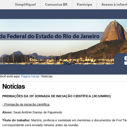
Simplifique!
Comunica BR
Participe
Acesso à infor
Ferramentas
Pessoais
Bu
Bu
A
Você está aqui:
Página Inicial
/
Notícias
Notícias
PREMIAÇÕES DA 19ª JORNADA DE INICIAÇÃO CIENTÍFICA (JIC/UNIRIO)
- Premiação de iniciação científica:
Aluno:
Saulo Antônio Dantas de Figueiredo
Título do trabalho:
Martírio, profecia e santidade em memórias e documentos de Frei Tito
correspondente será enviado minutos antes da reunião.