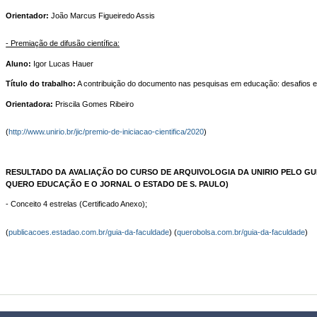
Orientador:
João Marcus Figueiredo Assis
- Premiação de difusão científica:
Aluno:
Igor Lucas Hauer
Título do trabalho:
A contribuição do documento nas pesquisas em educação: desafios e 
Orientadora:
Priscila Gomes Ribeiro
(
http://www.unirio.br/jic/premio-de-iniciacao-cientifica/2020
)
RESULTADO DA AVALIAÇÃO DO CURSO DE ARQUIVOLOGIA DA UNIRIO PELO GU
QUERO EDUCAÇÃO E O JORNAL O ESTADO DE S. PAULO)
- Conceito 4 estrelas (Certificado Anexo);
(
publicacoes.estadao.com.br/guia-da-faculdade
) (
querobolsa.com.br/guia-da-faculdade
)