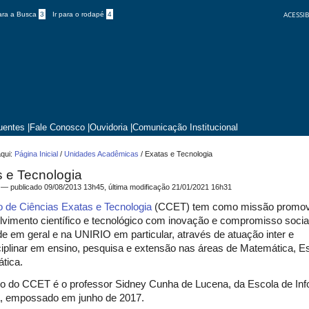
ACESSIB
para a Busca
3
Ir para o rodapé
4
uentes
|
Fale Conosco
|
Ouvidoria
|
Comunicação Institucional
qui:
Página Inicial
/
Unidades Acadêmicas
/
Exatas e Tecnologia
 e Tecnologia
—
publicado
09/08/2013 13h45,
última modificação
21/01/2021 16h31
o de Ciências Exatas e Tecnologia
(CCET) tem como missão promov
vimento científico e tecnológico com inovação e compromisso social
e em geral e na UNIRIO em particular, através de atuação inter e
ciplinar em ensino, pesquisa e extensão nas áreas de Matemática, Es
ática.
o do CCET é o professor
Sidney Cunha de Lucena
, da
Escola de Inf
a
,
empossado em junho de 2017
.