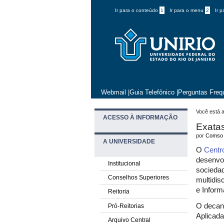
Ir para o conteúdo
1
Ir para o menu
2
Ir 
Webmail
|
Guia Telefônico
|
Perguntas Freq
Você está a
ACESSO À INFORMAÇÃO
Exatas
por
Comso
A UNIVERSIDADE
O
Centr
desenvol
Institucional
sociedad
Conselhos Superiores
multidis
e Inform
Reitoria
O decan
Pró-Reitorias
Aplicad
Arquivo Central