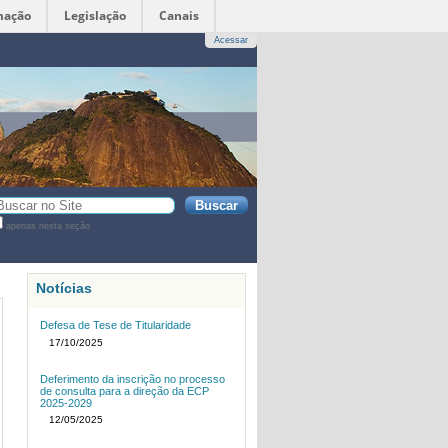
mação
Legislação
Canais
Acessar
sca
apenas nesta seção
sca
vançada…
Notícias
Defesa de Tese de Titularidade
17/10/2025
Deferimento da inscrição no processo
de consulta para a direção da ECP
2025-2029
12/05/2025