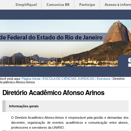
Simplifique!
Comunica BR
Participe
Acesso à infor
Ferramentas
Pessoais
Bu
Bu
A
Você está aqui:
Página Inicial
/
ESCOLA DE CIÊNCIAS JURÍDICAS
/
Estrutura
/
Diretório
Acadêmico Afonso Arinos
Diretório Acadêmico Afonso Arinos
Informações gerais
O Diretório Acadêmico Afonso Arinos é responsável pela gestão e demandas dos
discentes, organização de eventos acadêmicos e comunicação entre alunos,
professores e servidores da UNIRIO.