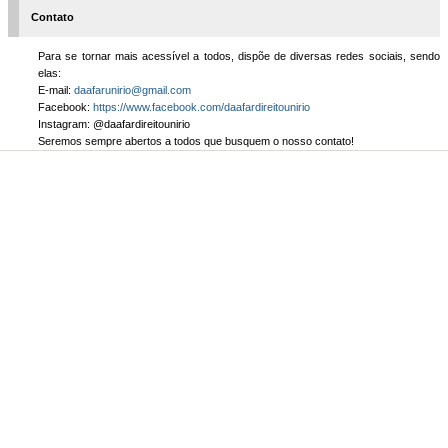
Contato
Para se tornar mais acessível a todos, dispõe de diversas redes sociais, sendo
elas:
E-mail:
daafarunirio@gmail.com
Facebook:
https://www.facebook.com/daafardireitounirio
Instagram: @daafardireitounirio
Seremos sempre abertos a todos que busquem o nosso contato!