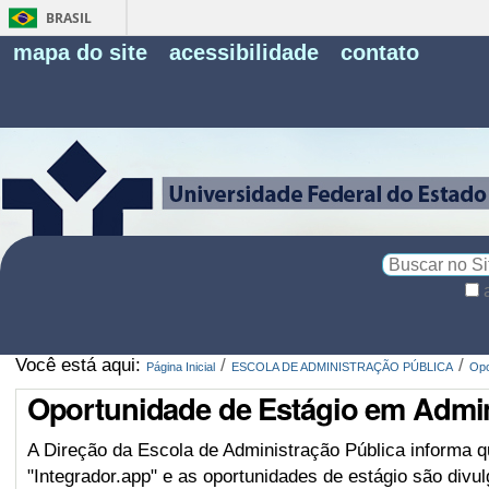
BRASIL
Fe
mapa do site
acessibilidade
contato
Pe
Busca
Busca
Avançada…
Você está aqui:
/
/
Página Inicial
ESCOLA DE ADMINISTRAÇÃO PÚBLICA
Opo
Oportunidade de Estágio em Admi
A Direção da Escola de Administração Pública informa 
"Integrador.app" e as oportunidades de estágio são divu