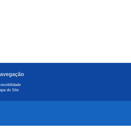
avegação
essibilidade
pa do Site