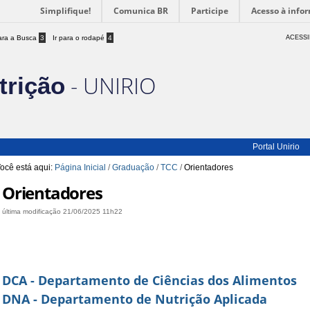
Simplifique!
Comunica BR
Participe
Acesso à info
para a Busca
3
Ir para o rodapé
4
ACESSI
- UNIRIO
trição
Portal Unirio
ocê está aqui:
Página Inicial
/
Graduação
/
TCC
/
Orientadores
Orientadores
última modificação
21/06/2025 11h22
DCA - Departamento de Ciências dos Alimentos
DNA - Departamento de Nutrição Aplicada