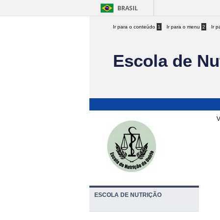
BRASIL
Ir para o conteúdo
1
Ir para o menu
2
Ir 
Escola de Nu
V
ESCOLA DE NUTRIÇÃO