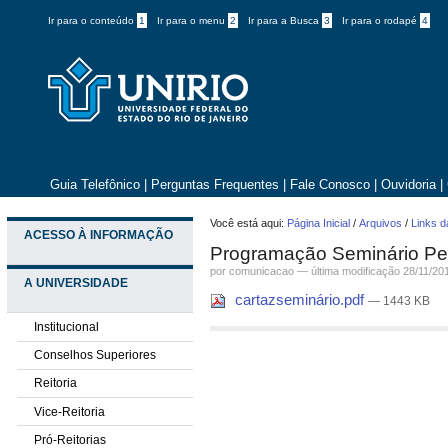
Ir para o conteúdo
1
Ir para o menu
2
Ir para a Busca
3
Ir para o rodapé
4
Guia Telefônico
|
Perguntas Frequentes
|
Fale Conosco
|
Ouvidoria
|
Você está aqui:
Página Inicial
/
Arquivos
/
Links d
ACESSO À INFORMAÇÃO
Programação Seminário Pe
por comunicacao —
última modificação
28/11/20
A UNIVERSIDADE
cartazseminário.pdf
— 1443 KB
Institucional
Conselhos Superiores
Reitoria
Vice-Reitoria
Pró-Reitorias