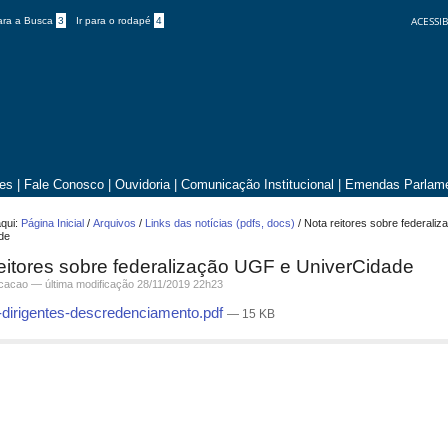
ACESSIB
para a Busca
3
Ir para o rodapé
4
tes
|
Fale Conosco
|
Ouvidoria
|
Comunicação Institucional
|
Emendas Parlame
qui:
Página Inicial
/
Arquivos
/
Links das notícias (pdfs, docs)
/
Nota reitores sobre federali
de
eitores sobre federalização UGF e UniverCidade
icacao —
última modificação
28/11/2019 22h23
-dirigentes-descredenciamento.pdf
— 15 KB