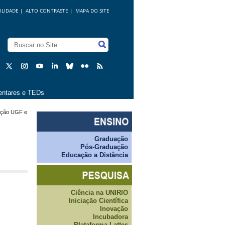
ILIDADE
|
ALTO CONTRASTE |
MAPA DO SITE
ntares e TEDs
zação UGF e
Graduação
Pós-Graduação
Educação a Distância
Ciência na UNIRIO
Iniciação Científica
Inovação
Incubadora
Plataforma Lattes