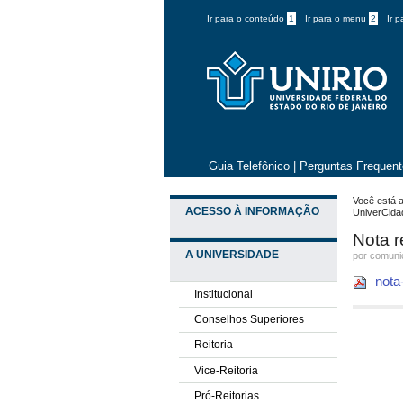
Ir para o conteúdo
1
Ir para o menu
2
Ir 
Guia Telefônico
|
Perguntas Frequen
Você está a
ACESSO À INFORMAÇÃO
UniverCida
Nota r
A UNIVERSIDADE
por comun
nota
Institucional
Conselhos Superiores
Reitoria
Vice-Reitoria
Pró-Reitorias