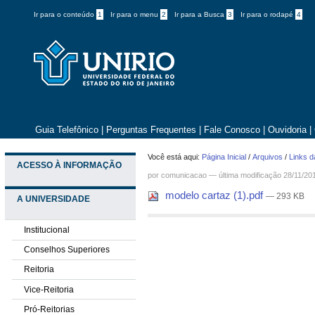
Ir para o conteúdo
1
Ir para o menu
2
Ir para a Busca
3
Ir para o rodapé
4
Guia Telefônico
|
Perguntas Frequentes
|
Fale Conosco
|
Ouvidoria
|
Você está aqui:
Página Inicial
/
Arquivos
/
Links d
ACESSO À INFORMAÇÃO
por comunicacao —
última modificação
28/11/20
modelo cartaz (1).pdf
— 293 KB
A UNIVERSIDADE
Institucional
Conselhos Superiores
Reitoria
Vice-Reitoria
Pró-Reitorias