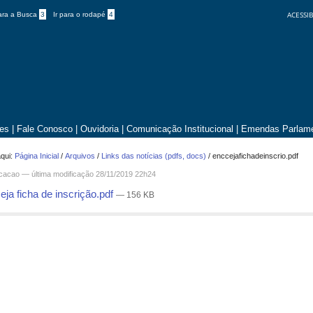
ACESSIB
para a Busca
3
Ir para o rodapé
4
tes
|
Fale Conosco
|
Ouvidoria
|
Comunicação Institucional
|
Emendas Parlame
qui:
Página Inicial
/
Arquivos
/
Links das notícias (pdfs, docs)
/
enccejafichadeinscrio.pdf
icacao —
última modificação
28/11/2019 22h24
ja ficha de inscrição.pdf
— 156 KB