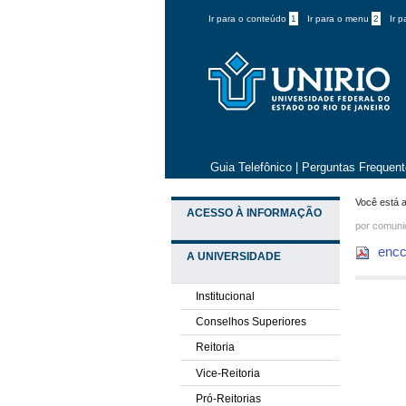
Ir para o conteúdo
1
Ir para o menu
2
Ir 
Guia Telefônico
|
Perguntas Frequen
Você está a
ACESSO À INFORMAÇÃO
por comun
encce
A UNIVERSIDADE
Institucional
Conselhos Superiores
Reitoria
Vice-Reitoria
Pró-Reitorias