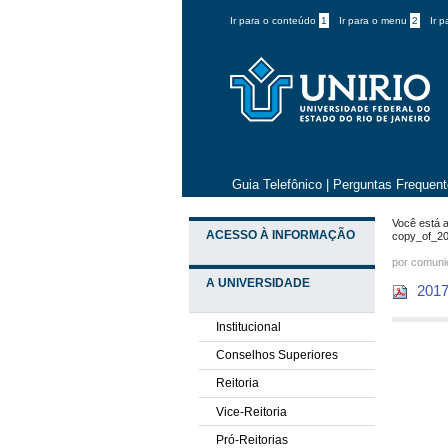
Ir para o conteúdo
1
Ir para o menu
2
Ir 
Guia Telefônico
|
Perguntas Frequen
Você está a
ACESSO À INFORMAÇÃO
copy_of_2
por comun
A UNIVERSIDADE
2017
Institucional
Conselhos Superiores
Reitoria
Vice-Reitoria
Pró-Reitorias