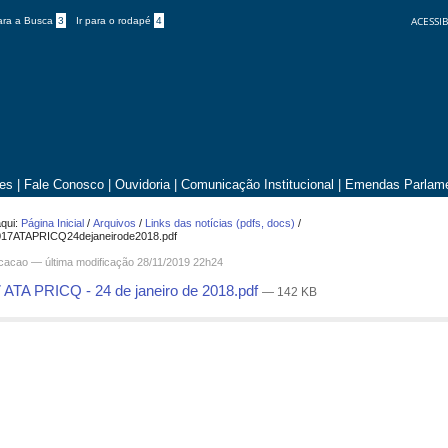
ACESSIB
para a Busca
3
Ir para o rodapé
4
tes
|
Fale Conosco
|
Ouvidoria
|
Comunicação Institucional
|
Emendas Parlame
qui:
Página Inicial
/
Arquivos
/
Links das notícias (pdfs, docs)
/
017ATAPRICQ24dejaneirode2018.pdf
icacao —
última modificação
28/11/2019 22h24
 ATA PRICQ - 24 de janeiro de 2018.pdf
— 142 KB