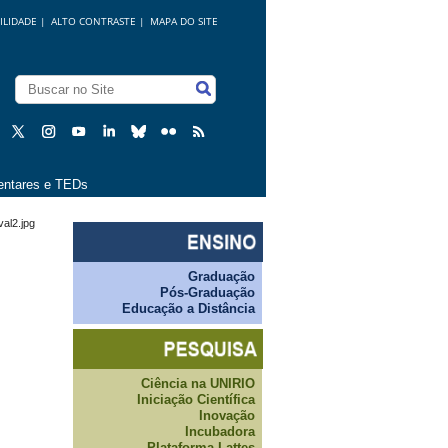
ILIDADE
|
ALTO CONTRASTE |
MAPA DO SITE
ntares e TEDs
al2.jpg
Graduação
Pós-Graduação
Educação a Distância
Ciência na UNIRIO
Iniciação Científica
Inovação
Incubadora
Plataforma Lattes