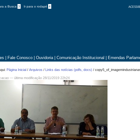
ACESSIB
para a Busca
3
Ir para o rodapé
4
tes
|
Fale Conosco
|
Ouvidoria
|
Comunicação Institucional
|
Emendas Parlame
qui:
Página Inicial
/
Arquivos
/
Links das notícias (pdfs, docs)
/
copy5_of_imagemindustrianav
icacao —
última modificação
28/11/2019 22h24