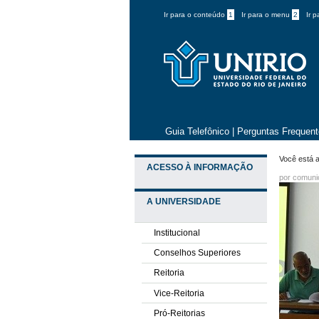
Ir para o conteúdo
1
Ir para o menu
2
Ir 
Guia Telefônico
|
Perguntas Frequen
Você está a
ACESSO À INFORMAÇÃO
por comun
A UNIVERSIDADE
Institucional
Conselhos Superiores
Reitoria
Vice-Reitoria
Pró-Reitorias