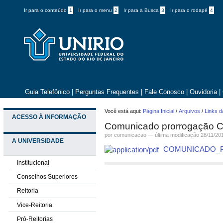
Ir para o conteúdo
1
Ir para o menu
2
Ir para a Busca
3
Ir para o rodapé
4
Guia Telefônico
|
Perguntas Frequentes
|
Fale Conosco
|
Ouvidoria
|
Você está aqui:
Página Inicial
/
Arquivos
/
Links d
ACESSO À INFORMAÇÃO
Comunicado prorrogação 
por comunicacao —
última modificação
28/11/20
A UNIVERSIDADE
COMUNICADO_
Institucional
Conselhos Superiores
Reitoria
Vice-Reitoria
Pró-Reitorias