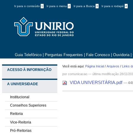
Ir para o conteúdo
1
Ir para o menu
2
Ir para a Busca
3
Ir para o rodapé
4
Guia Telefônico
|
Perguntas Frequentes
|
Fale Conosco
|
Ouvidoria
|
Você está aqui:
Página Inicial
/
Arquivos
/
Links d
ACESSO À INFORMAÇÃO
por comunicacao —
última modificação
28/11/20
VIDA UNIVERSITÁRIA.pdf
— 44
A UNIVERSIDADE
Institucional
Conselhos Superiores
Reitoria
Vice-Reitoria
Pró-Reitorias