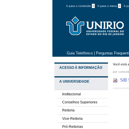
Ir para o conteúdo
1
Ir para o menu
2
Ir 
Guia Telefônico
|
Perguntas Frequen
Você está a
ACESSO À INFORMAÇÃO
por comun
SIB 
A UNIVERSIDADE
Institucional
Conselhos Superiores
Reitoria
Vice-Reitoria
Pró-Reitorias