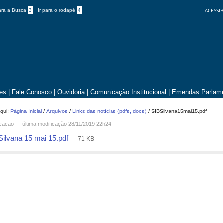
ACESSIB
para a Busca
3
Ir para o rodapé
4
tes
|
Fale Conosco
|
Ouvidoria
|
Comunicação Institucional
|
Emendas Parlame
qui:
Página Inicial
/
Arquivos
/
Links das notícias (pdfs, docs)
/
SIBSilvana15mai15.pdf
icacao —
última modificação
28/11/2019 22h24
Silvana 15 mai 15.pdf
— 71 KB