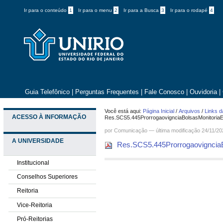
Ir para o conteúdo
1
Ir para o menu
2
Ir para a Busca
3
Ir para o rodapé
4
Guia Telefônico
|
Perguntas Frequentes
|
Fale Conosco
|
Ouvidoria
|
Você está aqui:
Página Inicial
/
Arquivos
/
Links d
ACESSO À INFORMAÇÃO
Res.SCS5.445ProrrogaovignciaBolsasMonitoriaE
por
Comunicação
—
última modificação
24/11/20
A UNIVERSIDADE
Res.SCS5.445ProrrogaovignciaB
Institucional
Conselhos Superiores
Reitoria
Vice-Reitoria
Pró-Reitorias