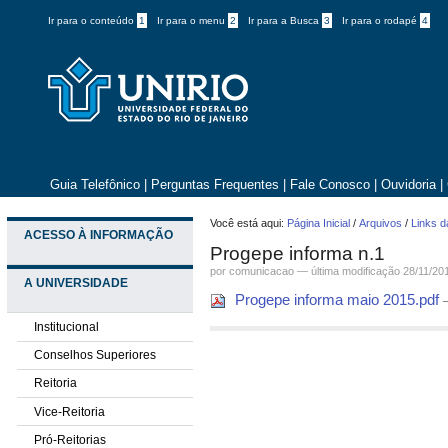
Ir para o conteúdo
1
Ir para o menu
2
Ir para a Busca
3
Ir para o rodapé
4
Guia Telefônico
|
Perguntas Frequentes
|
Fale Conosco
|
Ouvidoria
|
Você está aqui:
Página Inicial
/
Arquivos
/
Links d
ACESSO À INFORMAÇÃO
Progepe informa n.1
por comunicacao —
última modificação
28/11/20
A UNIVERSIDADE
Progepe informa maio 2015.pdf
Institucional
Conselhos Superiores
Reitoria
Vice-Reitoria
Pró-Reitorias