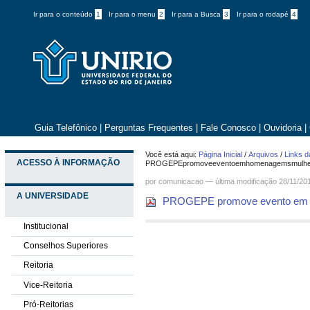
Ir para o conteúdo
1
Ir para o menu
2
Ir para a Busca
3
Ir para o rodapé
4
Guia Telefônico
|
Perguntas Frequentes
|
Fale Conosco
|
Ouvidoria
|
Você está aqui:
Página Inicial
/
Arquivos
/
Links d
ACESSO À INFORMAÇÃO
PROGEPEpromoveeventoemhomenagemsmulher
por comunicacao —
última modificação
28/11/20
A UNIVERSIDADE
PROGEPE promove evento em 
Institucional
Conselhos Superiores
Reitoria
Vice-Reitoria
Pró-Reitorias