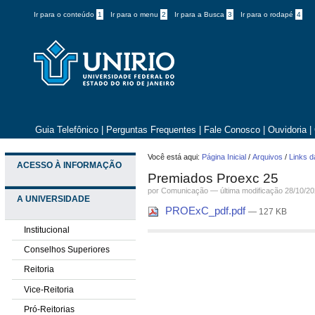
Ir para o conteúdo
1
Ir para o menu
2
Ir para a Busca
3
Ir para o rodapé
4
Guia Telefônico
|
Perguntas Frequentes
|
Fale Conosco
|
Ouvidoria
|
Você está aqui:
Página Inicial
/
Arquivos
/
Links d
ACESSO À INFORMAÇÃO
Premiados Proexc 25
por
Comunicação
—
última modificação
28/10/20
A UNIVERSIDADE
PROExC_pdf.pdf
— 127 KB
Institucional
Conselhos Superiores
Reitoria
Vice-Reitoria
Pró-Reitorias